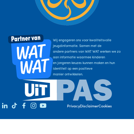
Wij engageren ons voor kwaliteitsvolle
jeugdinformatie. Samen met de
andere partners van WAT WAT werken we zo
aan informatie waarmee kinderen
en jongeren keuzes kunnen maken en hun
identiteit op een positieve
manier ontwikkelen.
LinkedIn
TikTok
Facebook
Instagram
YouTube
Privacy
Disclaimer
Cookies