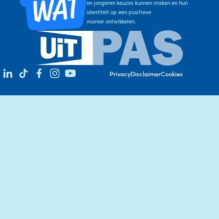
en jongeren keuzes kunnen maken en hun
identiteit op een positieve
manier ontwikkelen.
LinkedIn
TikTok
Facebook
Instagram
YouTube
Privacy
Disclaimer
Cookies