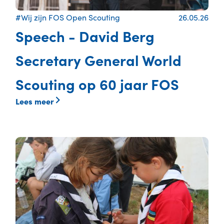
#Wij zijn FOS Open Scouting
26.05.26
Speech - David Berg
Secretary General World
Scouting op 60 jaar FOS
Lees meer